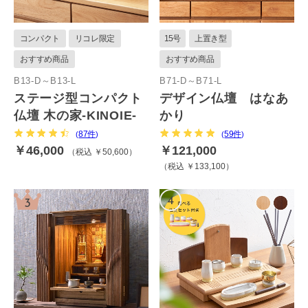
コンパクト
リコレ限定
15号
上置き型
おすすめ商品
おすすめ商品
B13-D～B13-L
B71-D～B71-L
ステージ型コンパクト
デザイン仏壇 はなあ
仏壇 木の家-KINOIE-
かり
87件
59件
(
)
(
)
￥46,000
￥121,000
税込 ￥50,600
税込 ￥133,100