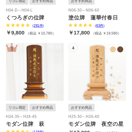
リコレ限定
おすすめ商品
おすすめ商品
H04-D～H04-L
N06-30～N06-60
くつろぎの位牌
塗位牌 蓮華付春日
281件
83件
(
)
(
)
￥9,800
￥17,800
税込 ￥10,780
税込 ￥19,580
リコレ限定
おすすめ商品
おすすめ商品
H24-35～H24-45
H25-30～H26-40
モダン位牌 萩
モダン位牌 夜空の星
118件
(
)