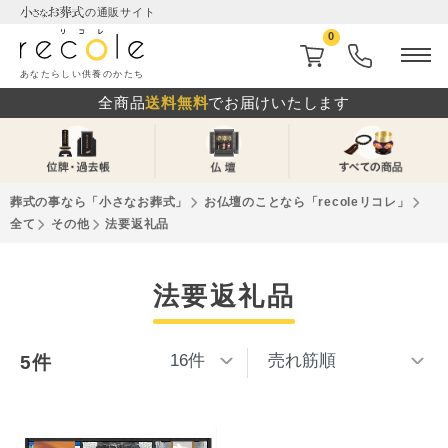
の通販サイト
0
あなたらしい供養のかたち
全商品
送料無料
でお届けいたします
葬式の事なら「⼩さなお葬式」
お仏壇のことなら「recoleリコレ」
全て
その他
法要返礼品
法要返礼品
5件