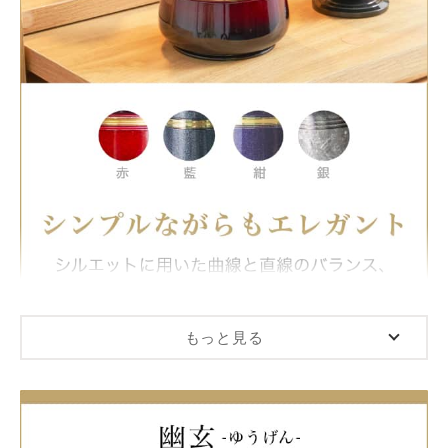
モダン位牌
横長専用台
心のダイヤ
（ハイグレー
ドモダン…
￥32,800
税込 ￥36,080
￥49,500
税込 ￥54,450
もっと見る