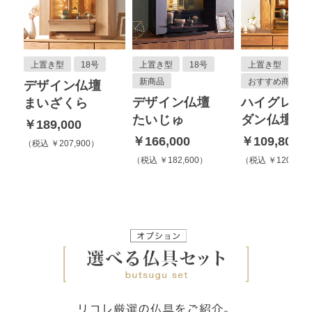
上置き型
18号
上置き型
18号
上置き型
20
新商品
おすすめ商品
デザイン仏壇
ザ
デザイン仏壇
ハイグレー
まいざくら
さ
たいじゅ
ダン仏壇
￥189,000
￥166,000
￥109,800
税込 ￥207,900
税込 ￥182,600
税込 ￥120,780