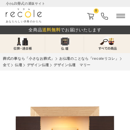
の通販サイト
0
あなたらしい供養のかたち
全商品
送料無料
でお届けいたします
葬式の事なら「⼩さなお葬式」
お仏壇のことなら「recoleリコレ」
全て
仏壇
デザイン仏壇
デザイン仏壇 マリー