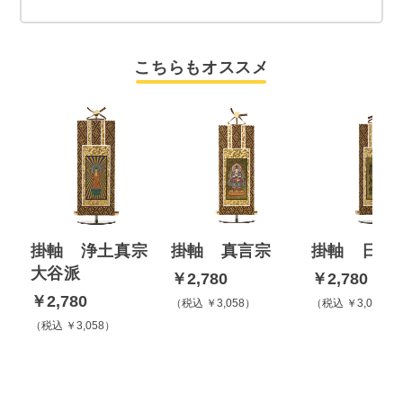
こちらもオススメ
お買い物を続ける
カートへ進む
真
掛軸 浄土真宗
掛軸 真言宗
掛軸 日蓮
合わせて購入する
大谷派
閉じる
￥2,780
￥2,780
￥2,780
税込 ￥3,058
税込 ￥3,058
税込 ￥3,058
＋
ハイグレード
唐木調専用台