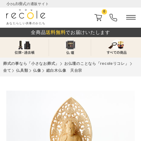
の通販サイト
0
あなたらしい供養のかたち
全商品
送料無料
でお届けいたします
葬式の事なら「⼩さなお葬式」
お仏壇のことなら「recoleリコレ」
全て
仏具類
仏像
総白木仏像 天台宗