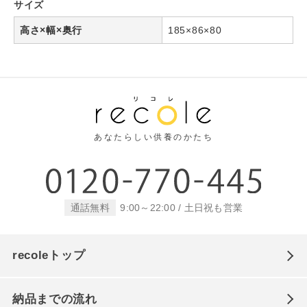
サイズ
唐木調仏壇
￥49,500
高さ×幅×奥行
185×86×80
税込 ￥54,450
￥109,800
税込 ￥120,780
あなたらしい供養のかたち
通話無料
9:00～22:00 / 土日祝も営業
recoleトップ
納品までの流れ