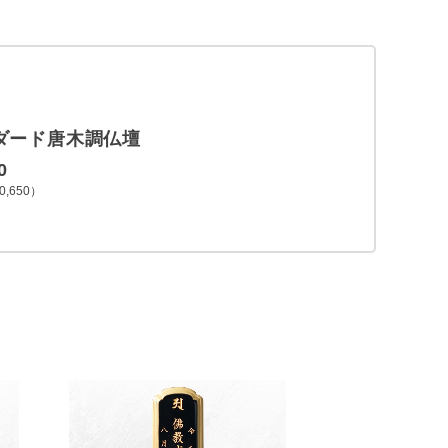
ダード唐木調仏壇
0
,650