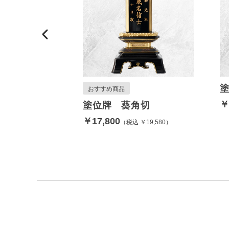
壇
上置き型
おすすめ商品
クト
￥
塗位牌 葵角切
壇 もず
￥17,800
税込 ￥19,580
 ￥61,600