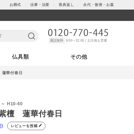
お葬式
法事・法要
香典返し
永代・散骨・お墓
通話無料
9:00～22:00 / 土日祝も営業
仏具類
その他
 蓮華付春日
 ～ H10-60
紫檀 蓮華付春日
件
)
レビューを投稿