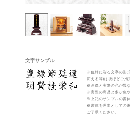
文字サンプル
※位牌に彫る⽂字の形式
変える等)は後ほどご指
※画像と実際の⾊が異
※実際の商品と多少⾊
※上記のサンプルの書
※書体を理由としての
ご了承ください。