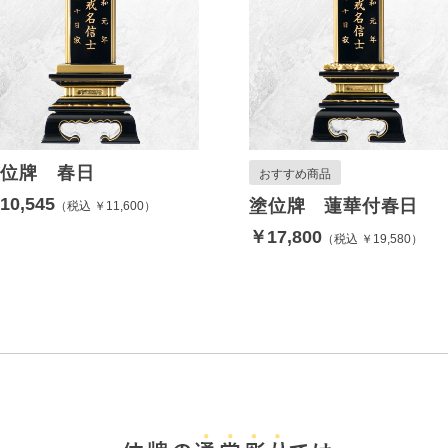
塗位牌 春日
おすすめ商品
10,545
塗位牌 蓮華付春日
税込 ￥11,600
￥17,800
税込 ￥19,580
合わせて購入する
唐木調専用
スタンダー
台
木調仏壇