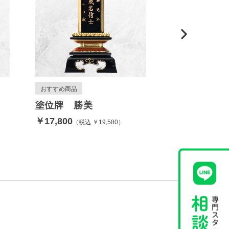
おすすめ商品
おすすめ商品
塗位牌 勝美
唐木位牌 
￥17,800
￥17,800
税込 ￥19,580
税込 
ド唐