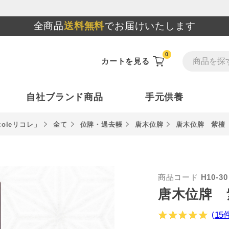
全商品
送料無料
でお届けいたします
0
カートを見る
自社ブランド商品
手元供養
oleリコレ」
全て
位牌・過去帳
唐木位牌
唐木位牌 紫檀
商品コード
H10-30
唐木位牌 
(
15